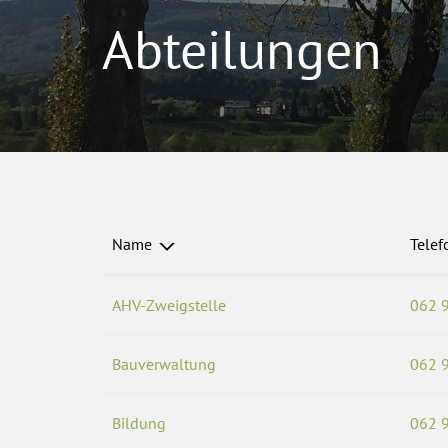
Abteilungen
Name
Telef
AHV-Zweigstelle
062 
Bauverwaltung
062 
Bildung
062 