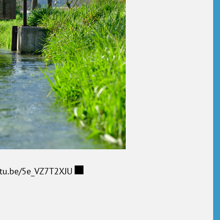
utu.be/5e_VZ7T2XJU
Externer Link wird in einem neuen Fen